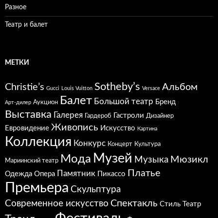
Разное
Театр и балет
МЕТКИ
Sotheby’s
Christie’s
Альбом
Gucci
Louis Vuitton
Versace
Балет
Большой театр
Бренд
Аукцион
Арт-дилер
Выставка
Галерея
Гастроли
Гардероб
Дизайнер
Живопись
Евровидение
Искусство
Картина
Коллекция
Конкурс
Концерт
Культура
Музей
Мода
Мюзикл
Музыка
Мариинский театр
Платье
Памятник
Одежда
Опера
Пикассо
Премьера
Скульптура
Спектакль
Современное искусство
Стиль
Театр