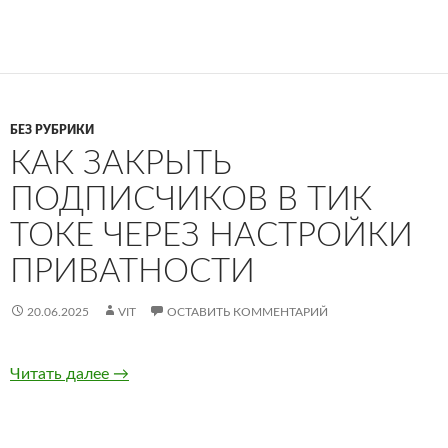
БЕЗ РУБРИКИ
КАК ЗАКРЫТЬ
ПОДПИСЧИКОВ В ТИК
ТОКЕ ЧЕРЕЗ НАСТРОЙКИ
ПРИВАТНОСТИ
20.06.2025
VIT
ОСТАВИТЬ КОММЕНТАРИЙ
Читать далее
Как закрыть подписчиков в Тик Токе через н
→