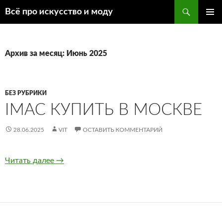
Поиск
Всё про искусство и моду
ПЕРЕЙТИ
ОСНОВ
К
МЕНЮ
СОДЕРЖИМОМУ
Архив за месяц: Июнь 2025
БЕЗ РУБРИКИ
IMAC КУПИТЬ В МОСКВЕ
28.06.2025
VIT
ОСТАВИТЬ КОММЕНТАРИЙ
Читать далее
imac купить в москве
→