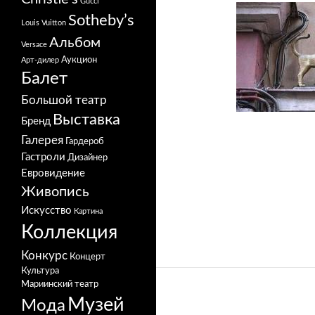
Gucci
Sotheby’s
Louis Vuitton
Альбом
Versace
Аукцион
Арт-дилер
Балет
Большой театр
Выставка
Бренд
Галерея
Гардероб
Гастроли
Дизайнер
Евровидение
Живопись
Искусство
Картина
Коллекция
Конкурс
Концерт
Культура
Мариинский театр
Музей
Мода