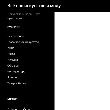
Поиск
Всё про искусство и моду
Искусство и мода — это
прекрасно!
РУБРИКИ
Без рубрики
Графическое искусство
Кино
Мода
Музыка
Обо всем
поп-культура
Разное
Театр и балет
МЕТКИ
Christie’s