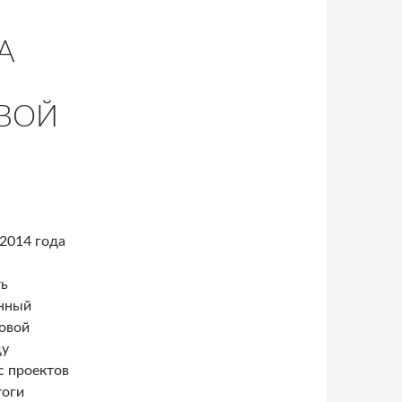
А
ВОЙ
 2014 года
ть
енный
овой
ду
с проектов
тоги