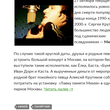
27 октября текущег
исполнилось ровно 
дня смерти популя
певца конца 1990-х
2000-х Сергея Кру
большинство людей
под сценическим
псевдонимом —
Ми
По случаю такой круглой даты, друзья и родные пе
устроить большой концерт в Москве, на котором бе
выступили такие исполнители, как Ёлка, Баста, «Бум
Иван Дорн и Каста. А вырученные деньги от меропр
родной брат покойного певца Алексей Крутиков соб
потратить на установку «Лавку памяти Михея» в од
парков Москвы.
Читать далее
В Москве будет уста
→
МИХЕЙ
ПАМЯТНИК