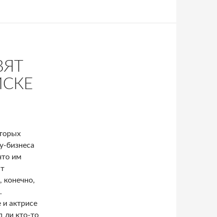
ВЯТ
ИСКЕ
оторых
у-бизнеса
что им
ют
, конечно,
.
 и актрисе
 ли кто-то