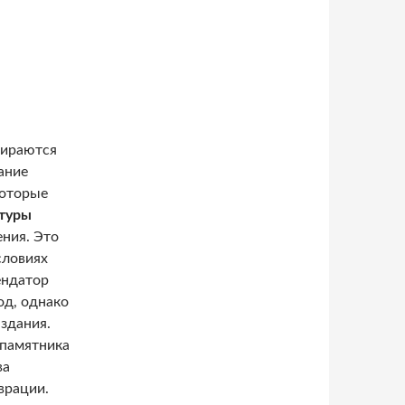
бираются
ание
которые
ктуры
ения. Это
словиях
ендатор
од, однако
здания.
 памятника
ва
врации.