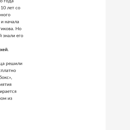
о года
10 лет со
рного
 и начала
тикова. Но
 знали его
хей
.
вца решили
сплатно
бокс»,
иятия
ирается
ном из
новлен памятник певцу Михею