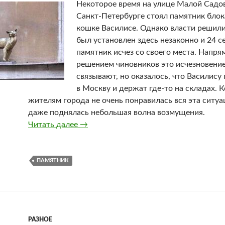
Некоторое время на улице Малой Садо
Санкт-Петербурге стоял памятник бло
кошке Василисе. Однако власти решили
был установлен здесь незаконно и 24 с
памятник исчез со своего места. Напря
решением чиновников это исчезновение
связывают, но оказалось, что Василису
в Москву и держат где-то на складах. К
жителям города не очень понравилась вся эта ситуа
даже поднялась небольшая волна возмущения.
Читать далее
В Санкт-Петербурге вернут памятник 
→
ПАМЯТНИК
РАЗНОЕ