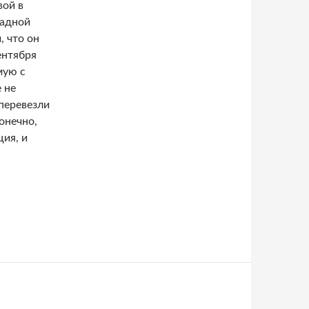
вой в
кадной
, что он
ентября
мую с
 не
 перевезли
онечно,
ция, и
блокадной кошке Василисе