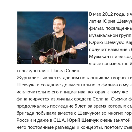
В мае 2012 года, в 
летия Юрия Шевчук
фильм, посвященн
музыкальной груп
Юрию Шевчуку. Ка
получит название
«
Музыкант»
и ее со
является известны
тележурналист Павел Селин.
Журналист является давним поклонником творчест
Шевчука и создание документального фильма о муз
исключительно его инициатива, которая к тому же
финансируется из личных средств Селина. Съемки 
продолжались последние 5 лет, за время которых с
бригада побывала вместе с Шевчуком во многих го
России и даже в США.
Юрий Шевчук
очень занятой 
него постоянные разъезды и концерты, поэтому съ