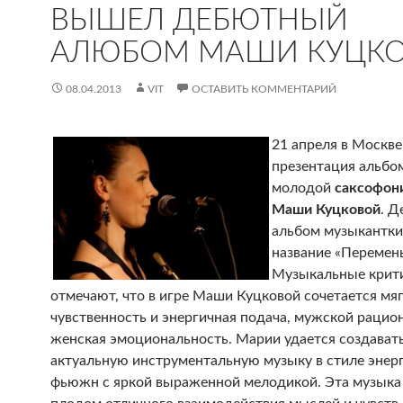
ВЫШЕЛ ДЕБЮТНЫЙ
АЛЮБОМ МАШИ КУЦК
08.04.2013
VIT
ОСТАВИТЬ КОММЕНТАРИЙ
21 апреля в Москве
презентация альбо
молодой
саксофон
Маши Куцковой
. 
альбом музыкантки
название «Перемен
Музыкальные крит
отмечают, что в игре Маши Куцковой сочетается мя
чувственность и энергичная подача, мужской рацио
женская эмоциональность. Марии удается создават
актуальную инструментальную музыку в стиле энер
фьюжн с яркой выраженной мелодикой. Эта музыка