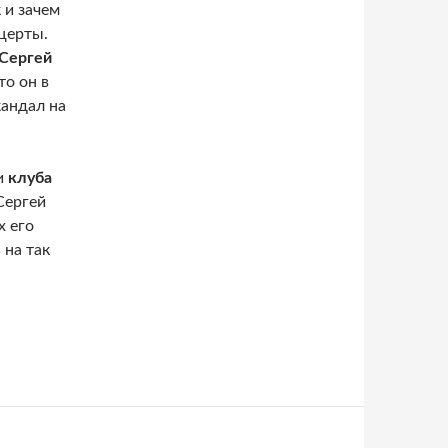
к и зачем
церты.
Сергей
то он в
кандал на
и
клуба
Сергей
х его
 на так
Лазарев предотвратил скандал