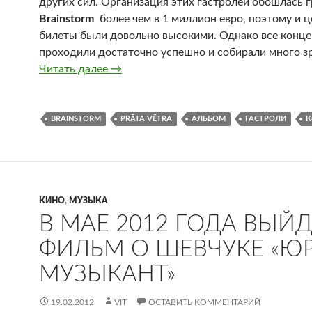
других сил. Организация этих гастролей обошлась 
Brainstorm
более чем в 1 миллион евро, поэтому и ц
билеты были довольно высокими. Однако все конц
проходили достаточно успешно и собирали много з
Читать далее
Группа Brainstorm поменяла название
→
BRAINSTORM
PRĀTA VĒTRA
АЛЬБОМ
ГАСТРОЛИ
К
КИНО
,
МУЗЫКА
В МАЕ 2012 ГОДА ВЫЙД
ФИЛЬМ О ШЕВЧУКЕ «ЮР
МУЗЫКАНТ»
19.02.2012
VIT
ОСТАВИТЬ КОММЕНТАРИЙ