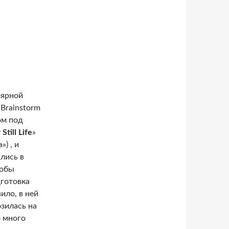
лярной
Brainstorm
ом под
Still Life
»
») , и
лись в
тобы
дготовка
ило, в ней
озилась на
о много