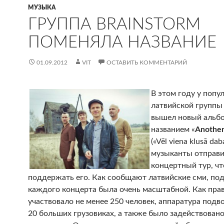
МУЗЫКА
ГРУППА BRAINSTORM
ПОМЕНЯЛА НАЗВАНИЕ
01.09.2012
VIT
ОСТАВИТЬ КОММЕНТАРИЙ
В этом году у попу
латвийской группы 
вышел новый альб
названием «
Another 
(«Vēl viena klusā daba
музыканты отправи
концертный тур, ч
поддержать его. Как сообщают латвийские сми, по
каждого концерта была очень масштабной. Как прав
участвовало не менее 250 человек, аппаратура подв
20 больших грузовиках, а также было задействован