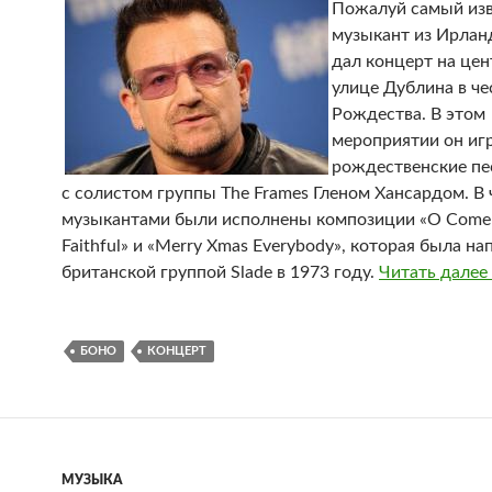
Пожалуй самый из
музыкант из Ирлан
дал концерт на це
улице Дублина в че
Рождества. В этом
мероприятии он иг
рождественские пе
с солистом группы The Frames Гленом Хансардом. В 
музыкантами были исполнены композиции «O Come A
Faithful» и «Merry Xmas Everybody», которая была на
британской группой Slade в 1973 году.
Читать далее
БОНО
КОНЦЕРТ
МУЗЫКА