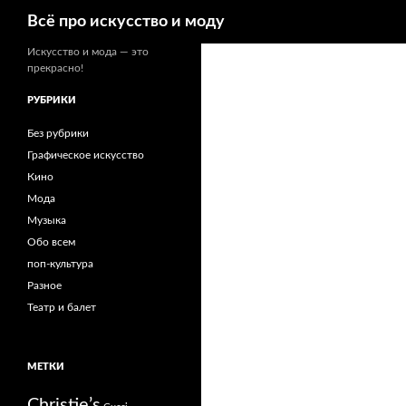
Поиск
Всё про искусство и моду
Искусство и мода — это
прекрасно!
РУБРИКИ
Без рубрики
Графическое искусство
Кино
Мода
Музыка
Обо всем
поп-культура
Разное
Театр и балет
МЕТКИ
Christie’s