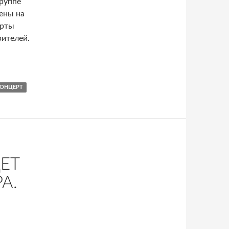
группе
ены на
ерты
рителей.
ОНЦЕРТ
ЕТ
А.