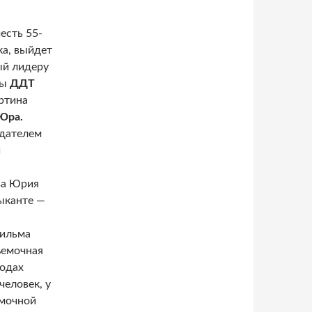
честь 55-
а, выйдет
ый лидеру
пы
ДДТ
ртина
Юра.
здателем
й
ва Юрия
ыканте —
фильма
ъемочная
родах
человек, у
емочной