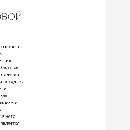
ОВОЙ
 состоится
ма
истки
Дебютный
 получил
ы погоды».
ики
гкая
нализм и
ь
гичного
 является