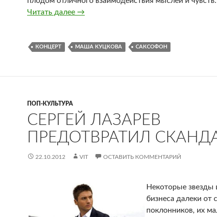
плодом отличного взаимодействия мыслей и чувств.
Читать далее
Вышел дебютный алюбом Маши Куцк
→
КОНЦЕРТ
МАША КУЦКОВА
САКСОФОН
ПОП-КУЛЬТУРА
СЕРГЕЙ ЛАЗАРЕВ
ПРЕДОТВРАТИЛ СКАНД
22.10.2012
VIT
ОСТАВИТЬ КОММЕНТАРИЙ
Некоторые звезды 
бизнеса далеки от 
поклонников, их ма