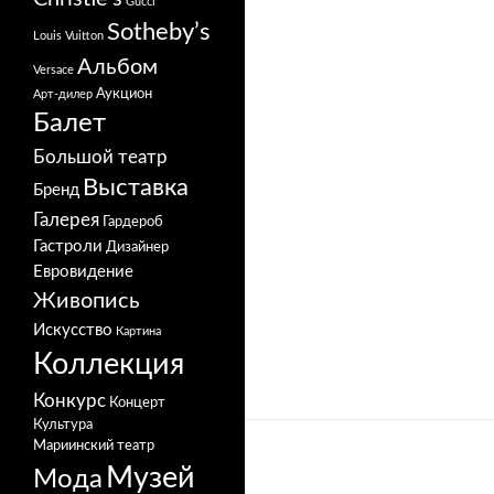
Gucci
Sotheby’s
Louis Vuitton
Альбом
Versace
Аукцион
Арт-дилер
Балет
Большой театр
Выставка
Бренд
Галерея
Гардероб
Гастроли
Дизайнер
Евровидение
Живопись
Искусство
Картина
Коллекция
Конкурс
Концерт
Культура
Мариинский театр
Музей
Мода