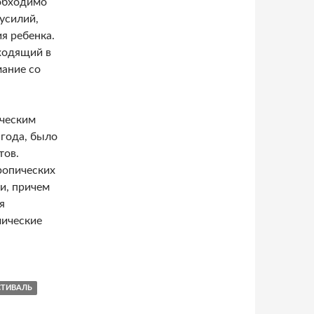
обходимо
усилий,
ия ребенка.
одящий в
мание со
ическим
 года, было
тов.
ропических
и, причем
я
мические
валь цветов Ramble
СТИВАЛЬ