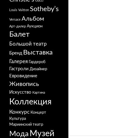
Gucci
Sotheby’s
Louis Vuitton
Альбом
Versace
Аукцион
Арт-дилер
Балет
Большой театр
Выставка
Бренд
Галерея
Гардероб
Гастроли
Дизайнер
Евровидение
Живопись
Искусство
Картина
Коллекция
Конкурс
Концерт
Культура
Мариинский театр
Музей
Мода