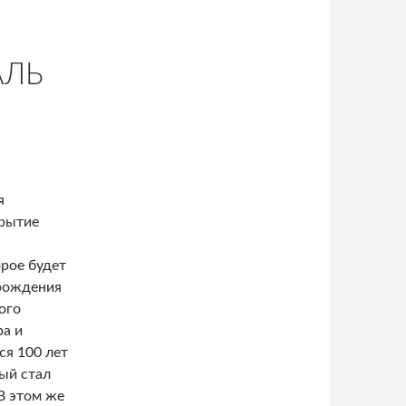
АЛЬ
я
крытие
орое будет
рождения
ого
ра и
ся 100 лет
ый стал
В этом же