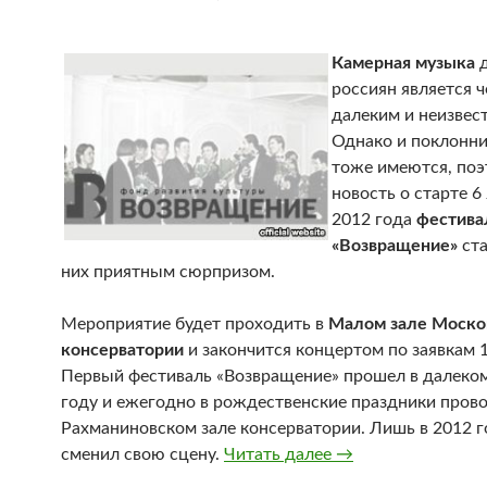
Камерная музыка
д
россиян является 
далеким и неизвес
Однако и поклонни
тоже имеются, по
новость о старте 6
2012 года
фестива
«Возвращение»
ста
них приятным сюрпризом.
Мероприятие будет проходить в
Малом зале Моско
консерватории
и закончится концертом по заявкам 1
Первый фестиваль «Возвращение» прошел в далеко
году и ежегодно в рождественские праздники прово
Рахманиновском зале консерватории. Лишь в 2012 г
сменил свою сцену.
Читать далее
6 января стартует
→