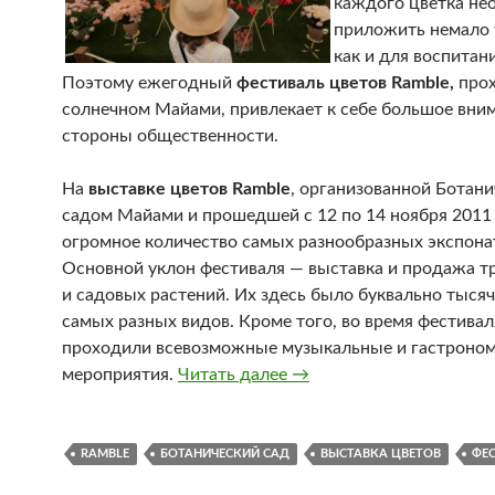
каждого цветка не
приложить немало 
как и для воспитан
Поэтому ежегодный
фестиваль цветов Ramble,
прох
солнечном Майами, привлекает к себе большое вни
стороны общественности.
На
выставке цветов Ramble
, организованной Ботан
садом Майами и прошедшей с 12 по 14 ноября 2011
огромное количество самых разнообразных экспона
Основной уклон фестиваля — выставка и продажа т
и садовых растений. Их здесь было буквально тысяч
самых разных видов. Кроме того, во время фестивал
проходили всевозможные музыкальные и гастроно
мероприятия.
Читать далее
В Майами прошел фести
→
RAMBLE
БОТАНИЧЕСКИЙ САД
ВЫСТАВКА ЦВЕТОВ
ФЕ