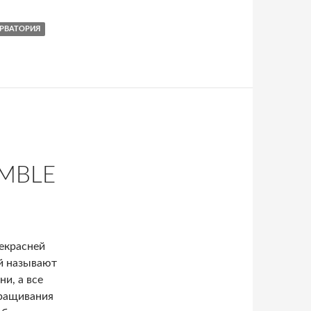
РВАТОРИЯ
MBLE
екрасней
й называют
и, а все
ыращивания