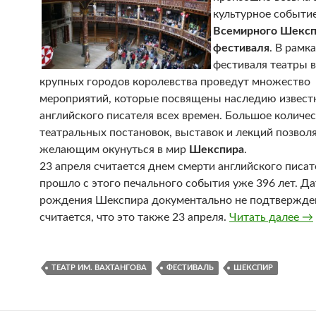
культурное событи
Всемирного Шексп
фестиваля
. В рамк
фестиваля театры в
крупных городов королевства проведут множество
мероприятий, которые посвящены наследию извест
английского писателя всех времен. Большое количе
театральных постановок, выставок и лекций позвол
желающим окунуться в мир
Шекспира
.
23 апреля считается днем смерти английского писат
прошло с этого печального события уже 396 лет. Да
рождения Шекспира документально не подтвержден
считается, что это также 23 апреля.
Читать далее
В 
→
ТЕАТР ИМ. ВАХТАНГОВА
ФЕСТИВАЛЬ
ШЕКСПИР