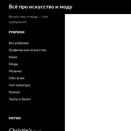
Поиск
Всё про искусство и моду
Искусство и мода — это
прекрасно!
РУБРИКИ
Без рубрики
Графическое искусство
Кино
Мода
Музыка
Обо всем
поп-культура
Разное
Театр и балет
МЕТКИ
Christie’s