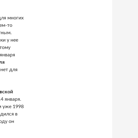
ля многих
чем-то
тным.
ки у нее
этому
 января
ля
нет для
вской
4 января.
м уже 1998
дился в
оду он
 фестиваль камерной музыки «Возвращение»