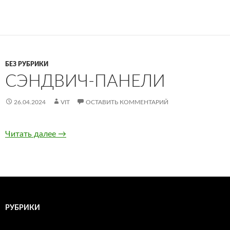
БЕЗ РУБРИКИ
СЭНДВИЧ-ПАНЕЛИ
26.04.2024
VIT
ОСТАВИТЬ КОММЕНТАРИЙ
Читать далее
Сэндвич-панели
→
РУБРИКИ