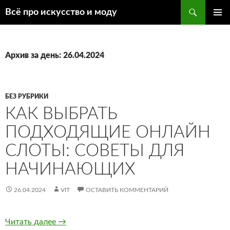
Поиск
Всё про искусство и моду
ПЕРЕЙТИ
ОСНОВ
К
МЕНЮ
СОДЕРЖИМОМУ
Архив за день: 26.04.2024
БЕЗ РУБРИКИ
КАК ВЫБРАТЬ
ПОДХОДЯЩИЕ ОНЛАЙН
СЛОТЫ: СОВЕТЫ ДЛЯ
НАЧИНАЮЩИХ
26.04.2024
VIT
ОСТАВИТЬ КОММЕНТАРИЙ
Читать далее
Как выбрать подходящие онлайн слоты: Со
→