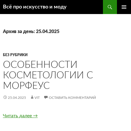
Поиск
Всё про искусство и моду
ПЕРЕЙТИ
ОСНОВ
К
МЕНЮ
СОДЕРЖИМОМУ
Архив за день: 25.04.2025
БЕЗ РУБРИКИ
ОСОБЕННОСТИ
КОСМЕТОЛОГИИ С
МОРФЕУС
25.04.2025
VIT
ОСТАВИТЬ КОММЕНТАРИЙ
Читать далее
Особенности косметологии с морфеус
→