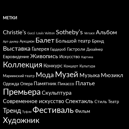
МЕТКИ
Sotheby’s
Christie’s
Альбом
Gucci
Louis Vuitton
Versace
Балет
Большой театр
Бренд
Аукцион
Арт-дилер
Выставка
Галерея
Гастроли
Гардероб
Дизайнер
Живопись
Евровидение
Искусство
Картина
Коллекция
Конкурс
Концерт
Культура
Музей
Мода
Мюзикл
Музыка
Мариинский театр
Платье
Памятник
Одежда
Опера
Пикассо
Премьера
Скульптура
Спектакль
Современное искусство
Стиль
Театр
Фестиваль
Тренд
Фильм
Туфли
Художник