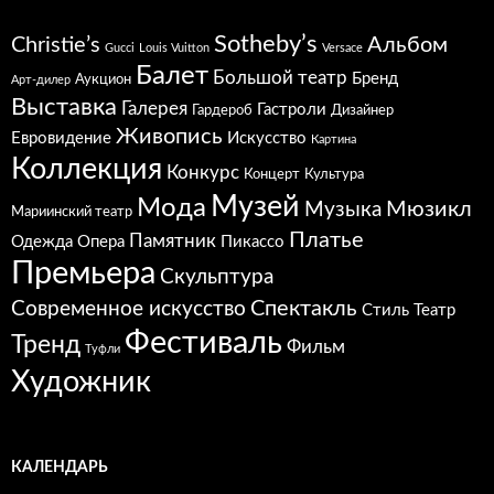
Sotheby’s
Christie’s
Альбом
Gucci
Louis Vuitton
Versace
Балет
Большой театр
Бренд
Аукцион
Арт-дилер
Выставка
Галерея
Гастроли
Гардероб
Дизайнер
Живопись
Евровидение
Искусство
Картина
Коллекция
Конкурс
Концерт
Культура
Музей
Мода
Мюзикл
Музыка
Мариинский театр
Платье
Памятник
Одежда
Опера
Пикассо
Премьера
Скульптура
Спектакль
Современное искусство
Стиль
Театр
Фестиваль
Тренд
Фильм
Туфли
Художник
КАЛЕНДАРЬ