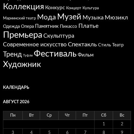
Коллекция
Конкурс
Концерт
Культура
Музей
Мода
Мюзикл
Музыка
Мариинский театр
Платье
Памятник
Одежда
Опера
Пикассо
Премьера
Скульптура
Спектакль
Современное искусство
Стиль
Театр
Фестиваль
Тренд
Фильм
Туфли
Художник
КАЛЕНДАРЬ
АВГУСТ 2026
Пн
Вт
Ср
Чт
Пт
Сб
Вс
1
2
3
4
5
6
7
8
9