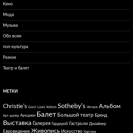
Кино
Мода
Музыка
Обо всем
поп-культура
Разное
Театр и балет
МЕТКИ
Sotheby’s
Christie’s
Альбом
Gucci
Louis Vuitton
Versace
Балет
Большой театр
Бренд
Аукцион
Арт-дилер
Выставка
Галерея
Гастроли
Гардероб
Дизайнер
Живопись
Евровидение
Искусство
Картина