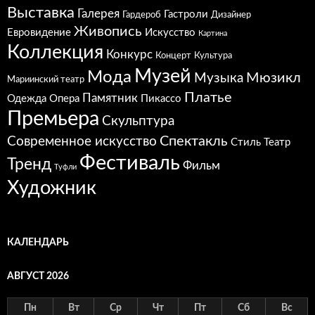
Выставка
Галерея
Гастроли
Гардероб
Дизайнер
Живопись
Евровидение
Искусство
Картина
Коллекция
Конкурс
Концерт
Культура
Музей
Мода
Мюзикл
Музыка
Мариинский театр
Платье
Памятник
Одежда
Опера
Пикассо
Премьера
Скульптура
Спектакль
Современное искусство
Стиль
Театр
Фестиваль
Тренд
Фильм
Туфли
Художник
КАЛЕНДАРЬ
АВГУСТ 2026
Пн
Вт
Ср
Чт
Пт
Сб
Вс