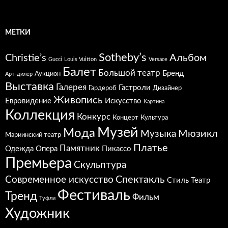
МЕТКИ
Sotheby’s
Christie’s
Альбом
Gucci
Louis Vuitton
Versace
Балет
Большой театр
Бренд
Аукцион
Арт-дилер
Выставка
Галерея
Гастроли
Гардероб
Дизайнер
Живопись
Евровидение
Искусство
Картина
Коллекция
Конкурс
Концерт
Культура
Музей
Мода
Мюзикл
Музыка
Мариинский театр
Платье
Памятник
Одежда
Опера
Пикассо
Премьера
Скульптура
Спектакль
Современное искусство
Стиль
Театр
Фестиваль
Тренд
Фильм
Туфли
Художник