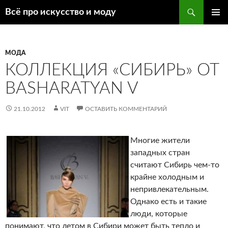
Поиск
Всё про искусство и моду
ПЕРЕЙТИ
ОСНОВ
К
МЕНЮ
СОДЕРЖИМОМУ
МОДА
КОЛЛЕКЦИЯ «СИБИРЬ» ОТ
BASHARATYAN V
21.10.2012
VIT
ОСТАВИТЬ КОММЕНТАРИЙ
Многие жители
западных стран
считают Сибирь чем-то
крайне холодным и
непривлекательным.
Однако есть и такие
люди, которые
понимают, что летом в Сибири может быть тепло и