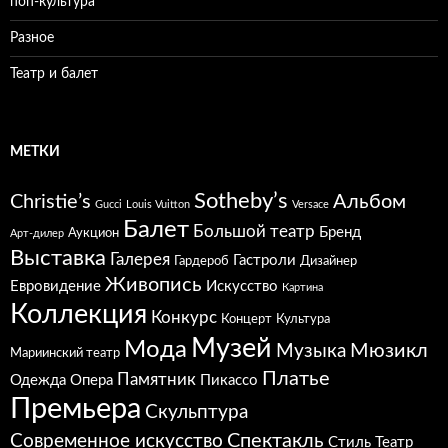
поп-культура
Разное
Театр и балет
МЕТКИ
Sotheby’s
Christie’s
Альбом
Gucci
Louis Vuitton
Versace
Балет
Большой театр
Бренд
Аукцион
Арт-дилер
Выставка
Галерея
Гастроли
Гардероб
Дизайнер
Живопись
Евровидение
Искусство
Картина
Коллекция
Конкурс
Концерт
Культура
Музей
Мода
Мюзикл
Музыка
Мариинский театр
Платье
Памятник
Одежда
Опера
Пикассо
Премьера
Скульптура
Спектакль
Современное искусство
Стиль
Театр