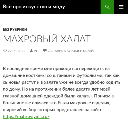
Поиск
Всё про искусство и моду
ПЕРЕЙТИ
ОСНОВ
К
МЕНЮ
СОДЕРЖИМОМУ
БЕЗ РУБРИКИ
МАХРОВЫЙ ХАЛАТ
27.03.2022
VIT
ОСТАВИТЬ КОММЕНТАРИЙ
В последнее время мне приходится переходить на
домашние костюмы со штанами и футболками, так как
сыновья растут и в халате уже не всегда удобно ходить
по дому. Но на протяжении более десяти лет моей
главной домашней одеждой были халаты. Причем в
большинстве случаев это были махровые изделия,
широкий выбор которых представлен на сайте
https://mahroviymir.ru/
.