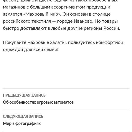
фасону, длине и цвету. Одним из таких проверенных
магазинов с большим ассортиментом продукции
является «Махровый мир». Он основан в столице
российского текстиля — городе Иваново. Но товары
быстро доставляют в любые другие регионы России.
Покупайте махровые халаты, пользуйтесь комфортной
одеждой для всей семьи!
ПРЕДЫДУЩАЯ ЗАПИСЬ
Навигация
Об особенностях игровых автоматов
по
СЛЕДУЮЩАЯ ЗАПИСЬ
записям
Мир в фотографиях