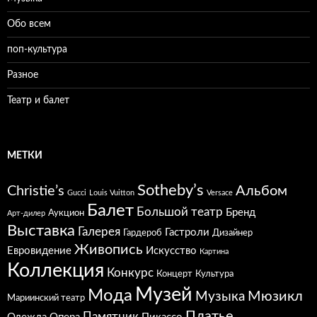
Обо всем
поп-культура
Разное
Театр и балет
МЕТКИ
Sotheby’s
Christie’s
Альбом
Gucci
Louis Vuitton
Versace
Балет
Большой театр
Бренд
Аукцион
Арт-дилер
Выставка
Галерея
Гастроли
Гардероб
Дизайнер
Живопись
Евровидение
Искусство
Картина
Коллекция
Конкурс
Концерт
Культура
Музей
Мода
Мюзикл
Музыка
Мариинский театр
Платье
Памятник