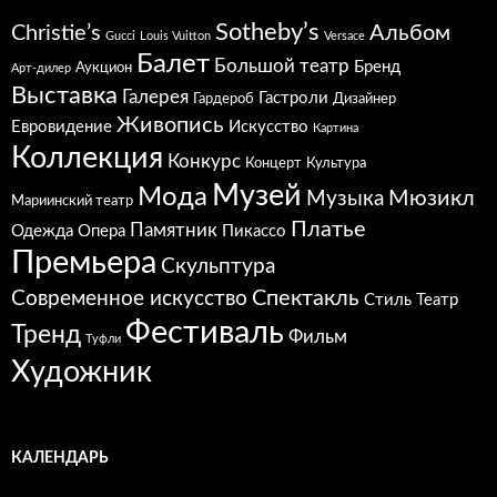
Sotheby’s
Christie’s
Альбом
Gucci
Louis Vuitton
Versace
Балет
Большой театр
Бренд
Аукцион
Арт-дилер
Выставка
Галерея
Гастроли
Гардероб
Дизайнер
Живопись
Евровидение
Искусство
Картина
Коллекция
Конкурс
Концерт
Культура
Музей
Мода
Мюзикл
Музыка
Мариинский театр
Платье
Памятник
Одежда
Опера
Пикассо
Премьера
Скульптура
Спектакль
Современное искусство
Стиль
Театр
Фестиваль
Тренд
Фильм
Туфли
Художник
КАЛЕНДАРЬ