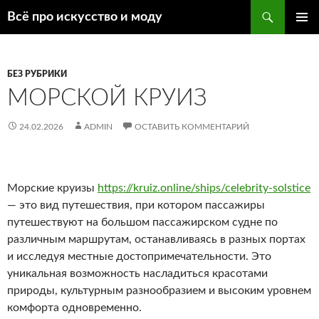
Поиск
Всё про искусство и моду
ПЕРЕЙТИ
ОСНОВ
К
МЕНЮ
СОДЕРЖИМОМУ
БЕЗ РУБРИКИ
МОРСКОЙ КРУИЗ
24.02.2026
ADMIN
ОСТАВИТЬ КОММЕНТАРИЙ
Морские круизы
https://kruiz.online/ships/celebrity-solstice
— это вид путешествия, при котором пассажиры
путешествуют на большом пассажирском судне по
различным маршрутам, останавливаясь в разных портах
и исследуя местные достопримечательности. Это
уникальная возможность насладиться красотами
природы, культурным разнообразием и высоким уровнем
комфорта одновременно.