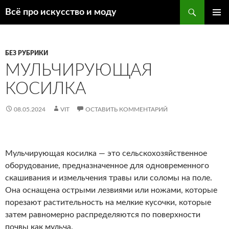
Поиск
Всё про искусство и моду
ПЕРЕЙТИ
ОСНОВ
К
МЕНЮ
СОДЕРЖИМОМУ
БЕЗ РУБРИКИ
МУЛЬЧИРУЮЩАЯ
КОСИЛКА
08.05.2024
VIT
ОСТАВИТЬ КОММЕНТАРИЙ
Мульчирующая косилка — это сельскохозяйственное
оборудование, предназначенное для одновременного
скашивания и измельчения травы или соломы на поле.
Она оснащена острыми лезвиями или ножами, которые
порезают растительность на мелкие кусочки, которые
затем равномерно распределяются по поверхности
почвы как мульча.