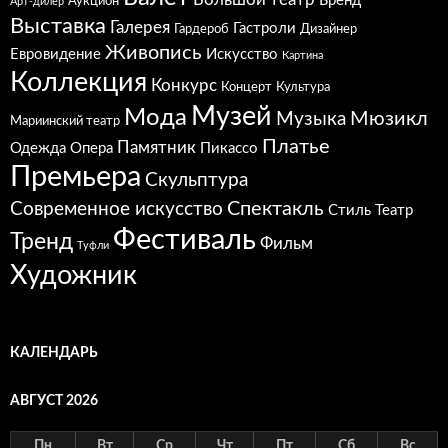
Бренд
Аукцион
Арт-дилер
Выставка
Галерея
Гастроли
Гардероб
Дизайнер
Живопись
Евровидение
Искусство
Картина
Коллекция
Конкурс
Концерт
Культура
Музей
Мода
Мюзикл
Музыка
Мариинский театр
Платье
Памятник
Одежда
Опера
Пикассо
Премьера
Скульптура
Спектакль
Современное искусство
Стиль
Театр
Фестиваль
Тренд
Фильм
Туфли
Художник
КАЛЕНДАРЬ
АВГУСТ 2026
Пн
Вт
Ср
Чт
Пт
Сб
Вс