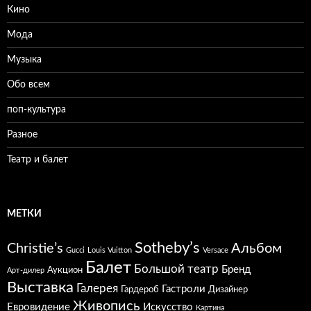
Кино
Мода
Музыка
Обо всем
поп-культура
Разное
Театр и балет
МЕТКИ
Sotheby’s
Christie’s
Альбом
Gucci
Louis Vuitton
Versace
Балет
Большой театр
Бренд
Аукцион
Арт-дилер
Выставка
Галерея
Гастроли
Гардероб
Дизайнер
Живопись
Евровидение
Искусство
Картина