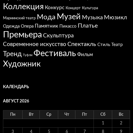
Коллекция
Конкурс
Концерт
Культура
Музей
Мода
Мюзикл
Музыка
Мариинский театр
Платье
Памятник
Одежда
Опера
Пикассо
Премьера
Скульптура
Спектакль
Современное искусство
Стиль
Театр
Фестиваль
Тренд
Фильм
Туфли
Художник
КАЛЕНДАРЬ
АВГУСТ 2026
Пн
Вт
Ср
Чт
Пт
Сб
Вс
1
2
3
4
5
6
7
8
9