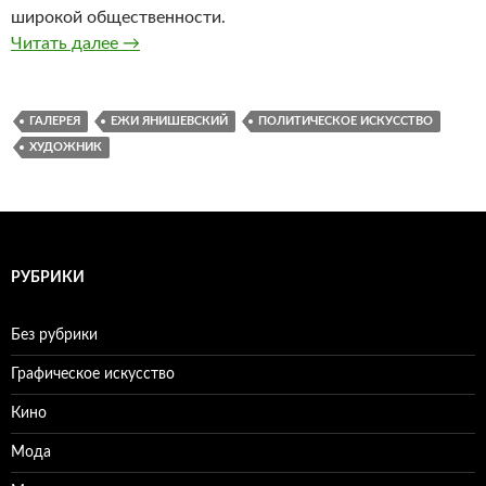
широкой общественности.
Читать далее
Открывается новая галерея политического и
→
ГАЛЕРЕЯ
ЕЖИ ЯНИШЕВСКИЙ
ПОЛИТИЧЕСКОЕ ИСКУССТВО
ХУДОЖНИК
РУБРИКИ
Без рубрики
Графическое искусство
Кино
Мода