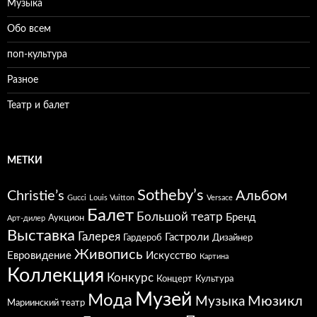
Музыка
Обо всем
поп-культура
Разное
Театр и балет
МЕТКИ
Sotheby’s
Christie’s
Альбом
Gucci
Louis Vuitton
Versace
Балет
Большой театр
Бренд
Аукцион
Арт-дилер
Выставка
Галерея
Гастроли
Гардероб
Дизайнер
Живопись
Евровидение
Искусство
Картина
Коллекция
Конкурс
Концерт
Культура
Музей
Мода
Мюзикл
Музыка
Мариинский театр