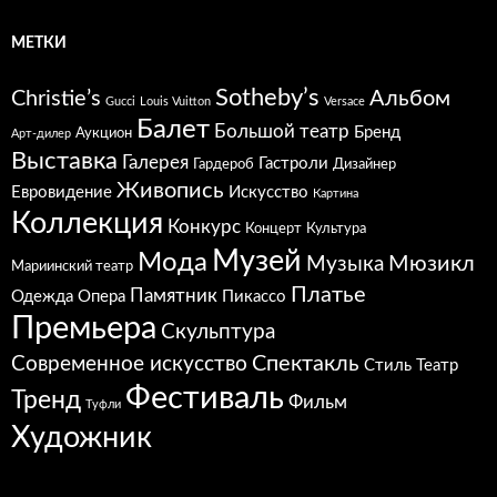
МЕТКИ
Sotheby’s
Christie’s
Альбом
Gucci
Louis Vuitton
Versace
Балет
Большой театр
Бренд
Аукцион
Арт-дилер
Выставка
Галерея
Гастроли
Гардероб
Дизайнер
Живопись
Евровидение
Искусство
Картина
Коллекция
Конкурс
Концерт
Культура
Музей
Мода
Мюзикл
Музыка
Мариинский театр
Платье
Памятник
Одежда
Опера
Пикассо
Премьера
Скульптура
Спектакль
Современное искусство
Стиль
Театр
Фестиваль
Тренд
Фильм
Туфли
Художник