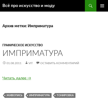
Поиск
Всё про искусство и моду
ПЕРЕЙТИ
ОСНОВ
К
МЕНЮ
СОДЕРЖИМОМУ
Архив метки: Имприматура
ГРАФИЧЕСКОЕ ИСКУССТВО
ИМПРИМАТУРА
01.08.2011
VIT
ОСТАВИТЬ КОММЕНТАРИЙ
Читать далее
Имприматура
→
ЖИВОПИСЬ
ИМПРИМАТУРА
ТОНИРОВКА