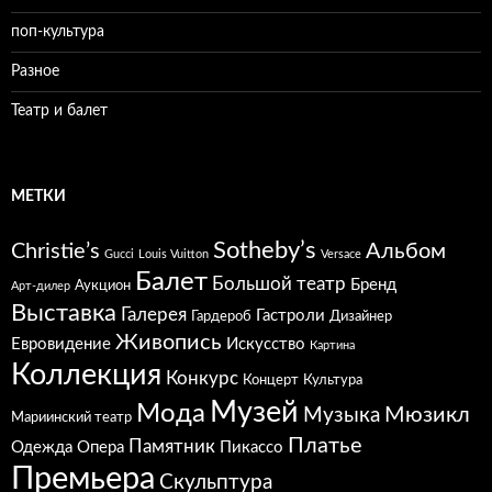
поп-культура
Разное
Театр и балет
МЕТКИ
Sotheby’s
Christie’s
Альбом
Gucci
Louis Vuitton
Versace
Балет
Большой театр
Бренд
Аукцион
Арт-дилер
Выставка
Галерея
Гастроли
Гардероб
Дизайнер
Живопись
Евровидение
Искусство
Картина
Коллекция
Конкурс
Концерт
Культура
Музей
Мода
Мюзикл
Музыка
Мариинский театр
Платье
Памятник
Одежда
Опера
Пикассо
Премьера
Скульптура