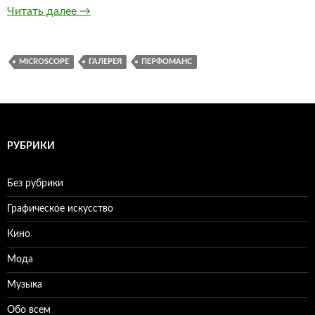
Читать далее
Рожать детей — тоже искусство
→
MICROSCOPE
ГАЛЕРЕЯ
ПЕРФОМАНС
РУБРИКИ
Без рубрики
Графическое искусство
Кино
Мода
Музыка
Обо всем