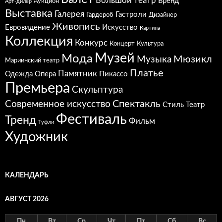
Большой театр
Бренд
Аукцион
Арт-дилер
Выставка
Галерея
Гастроли
Гардероб
Дизайнер
Живопись
Евровидение
Искусство
Картина
Коллекция
Конкурс
Концерт
Культура
Музей
Мода
Мюзикл
Музыка
Мариинский театр
Платье
Памятник
Одежда
Опера
Пикассо
Премьера
Скульптура
Спектакль
Современное искусство
Стиль
Театр
Фестиваль
Тренд
Фильм
Туфли
Художник
КАЛЕНДАРЬ
АВГУСТ 2026
Пн
Вт
Ср
Чт
Пт
Сб
Вс