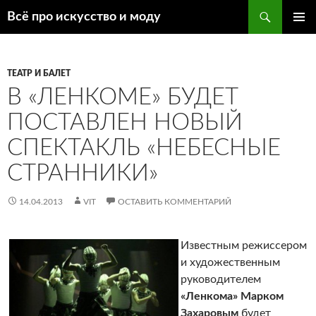
Поиск
Всё про искусство и моду
ПЕРЕЙТИ
ОСНОВ
К
МЕНЮ
СОДЕРЖИМОМУ
ТЕАТР И БАЛЕТ
В «ЛЕНКОМЕ» БУДЕТ
ПОСТАВЛЕН НОВЫЙ
СПЕКТАКЛЬ «НЕБЕСНЫЕ
СТРАННИКИ»
14.04.2013
VIT
ОСТАВИТЬ КОММЕНТАРИЙ
Известным режиссером
и художественным
руководителем
«Ленкома» Марком
Захаровым
будет