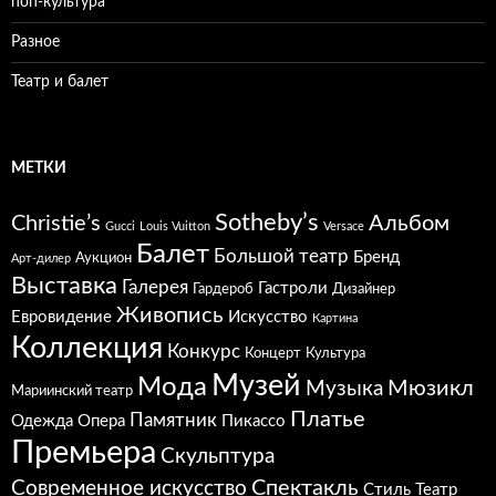
поп-культура
Разное
Театр и балет
МЕТКИ
Sotheby’s
Christie’s
Альбом
Gucci
Louis Vuitton
Versace
Балет
Большой театр
Бренд
Аукцион
Арт-дилер
Выставка
Галерея
Гастроли
Гардероб
Дизайнер
Живопись
Евровидение
Искусство
Картина
Коллекция
Конкурс
Концерт
Культура
Музей
Мода
Мюзикл
Музыка
Мариинский театр
Платье
Памятник
Одежда
Опера
Пикассо
Премьера
Скульптура
Спектакль
Современное искусство
Стиль
Театр