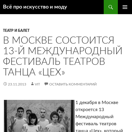
Поиск
Всё про искусство и моду
ПЕРЕЙТИ
ОСНОВ
К
МЕНЮ
СОДЕРЖИМОМУ
ТЕАТР И БАЛЕТ
В МОСКВЕ СОСТОИТСЯ
13-Й МЕЖДУНАРОДНЫЙ
ФЕСТИВАЛЬ ТЕАТРОВ
ТАНЦА «ЦЕХ»
23.11.2013
VIT
ОСТАВИТЬ КОММЕНТАРИЙ
1 декабря в Москве
откроется 13
Международный
фестиваль театров
танца «Цех», который