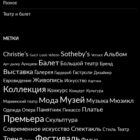
Разное
Театр и балет
МЕТКИ
Sotheby’s
Christie’s
Альбом
Gucci
Louis Vuitton
Versace
Балет
Большой театр
Бренд
Аукцион
Арт-дилер
Выставка
Галерея
Гастроли
Гардероб
Дизайнер
Живопись
Евровидение
Искусство
Картина
Коллекция
Конкурс
Концерт
Культура
Музей
Мода
Мюзикл
Музыка
Мариинский театр
Платье
Памятник
Одежда
Опера
Пикассо
Премьера
Скульптура
Спектакль
Современное искусство
Стиль
Театр
Фестиваль
Тренд
Фильм