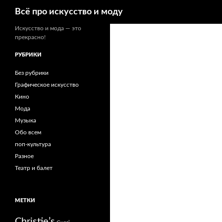
Поиск
Всё про искусство и моду
Искусство и мода — это
прекрасно!
РУБРИКИ
Без рубрики
Графическое искусство
Кино
Мода
Музыка
Обо всем
поп-культура
Разное
Театр и балет
МЕТКИ
Christie’s