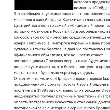
которого продюси
компания «Стейдж
Энтертейнмент», уже имеющая опыт постановки се
мюзиклов в нашей стране. Как считает глава компан
Дмитрий Богачев, это самый амбициозный проект з
историю мюзиклов в России. «Призрак оперы» поль
колоссальной популярностью среди любителей дан
жанра. Например, в Гамбурге в первый же день про
куплено 10 тысяч билетов на данную постановку.
Пок
официального объявления, кто конкретно станет
постановщиком «Призрака оперы» и кто будет испол
роли. Но уже известно, что билеты поступят в прод
марта, то есть буквально через пару недель.
Отметим, что мюзикл «Призрак оперы» впервые был
по одноименному роману Гастона Леру в Лондоне в 
после чего в 1988 году он появился на Бродвее. Эт
неоднократно получал различные престижные нагр
области театрального искусства и стал самой долг
постановкой за всю историю американского Бродве