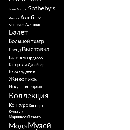
Gucci
Sotheby’s
Louis Vuitton
Альбом
Versace
Аукцион
Арт-дилер
Балет
Большой театр
Выставка
Бренд
Галерея
Гардероб
Гастроли
Дизайнер
Евровидение
Живопись
Искусство
Картина
Коллекция
Конкурс
Концерт
Культура
Мариинский театр
Музей
Мода