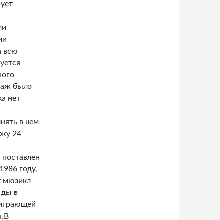
рует
ми
ии
а всю
зуется
ного
даж было
а нет
нять в нем
ажу 24
 поставлен
1986 году,
от мюзикл
ады в
оиграющей
я.В