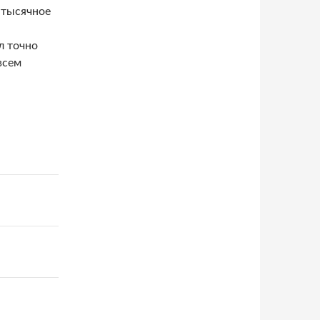
-тысячное
л точно
всем