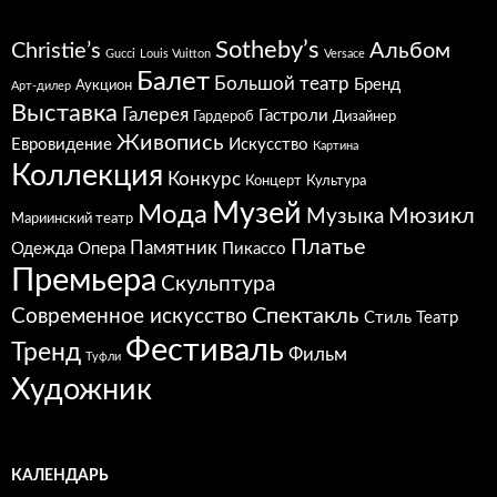
Sotheby’s
Christie’s
Альбом
Gucci
Louis Vuitton
Versace
Балет
Большой театр
Бренд
Аукцион
Арт-дилер
Выставка
Галерея
Гастроли
Гардероб
Дизайнер
Живопись
Евровидение
Искусство
Картина
Коллекция
Конкурс
Концерт
Культура
Музей
Мода
Мюзикл
Музыка
Мариинский театр
Платье
Памятник
Одежда
Опера
Пикассо
Премьера
Скульптура
Спектакль
Современное искусство
Стиль
Театр
Фестиваль
Тренд
Фильм
Туфли
Художник
КАЛЕНДАРЬ