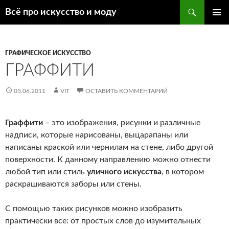
Поиск
Всё про искусство и моду
ПЕРЕЙТИ
ОСНОВ
К
МЕНЮ
СОДЕРЖИМОМУ
ГРАФИЧЕСКОЕ ИСКУССТВО
ГРАФФИТИ
05.06.2011
VIT
ОСТАВИТЬ КОММЕНТАРИЙ
Граффити
– это изображения, рисунки и различные
надписи, которые нарисованы, выцарапаны или
написаны краской или чернилам на стене, либо другой
поверхности. К данному направлению можно отнести
любой тип или стиль
уличного искусства
, в котором
раскрашиваются заборы или стены.
С помощью таких рисунков можно изобразить
практически все: от простых слов до изумительных