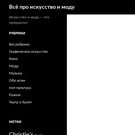
Поиск
Всё про искусство и моду
Искусство и мода — это
прекрасно!
РУБРИКИ
Без рубрики
Графическое искусство
Кино
Мода
Музыка
Обо всем
поп-культура
Разное
Театр и балет
МЕТКИ
Christie’s