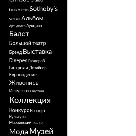
Gucci
Sotheby’s
Louis Vuitton
Альбом
Versace
Аукцион
Арт-дилер
Балет
Большой театр
Выставка
Бренд
Галерея
Гардероб
Гастроли
Дизайнер
Евровидение
Живопись
Искусство
Картина
Коллекция
Конкурс
Концерт
Культура
Мариинский театр
Музей
Мода