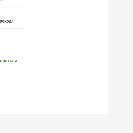
цы
ороход»
оваться
.