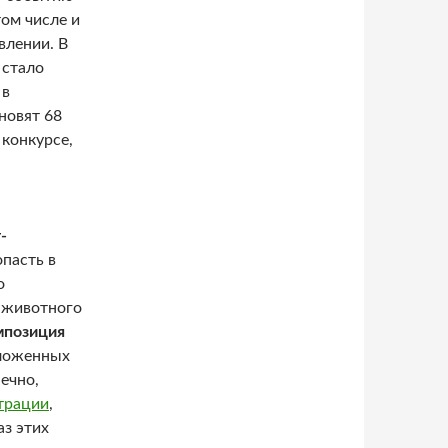
том числе и
влении. В
 стало
 в
новят 68
конкурсе,
-
опасть в
о
 животного
мпозиция
ложенных
ечно,
страции
,
з этих