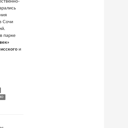
ественно-
арались
ния
в Сочи
ий.
в парке
век»
лисского
и
ВО