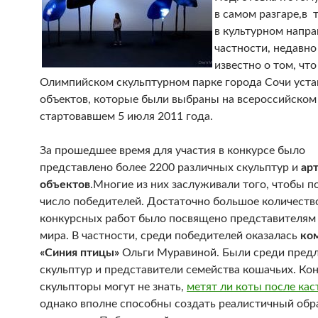
в самом разгаре,в 
в культурном напра
частности, недавно
известно о том, что
Олимпийском скульптурном парке города Сочи уста
объектов, которые были выбраны на всероссийском 
стартовавшем 5 июля 2011 года.
За прошедшее время для участия в конкурсе было
представлено более 2200 различных скульптур и
арт
объектов
.Многие из них заслуживали того, чтобы п
число победителей. Достаточно большое количеств
конкурсных работ было посвящено представителям
мира.
В частности, среди победителей оказалась
ко
«Синия птицы»
Ольги Муравиной. Были среди пред
скульптур и представители семейства кошачьих. Кон
скульпторы могут не знать,
метят ли коты после ка
однако вполне способны создать реалистичный обра