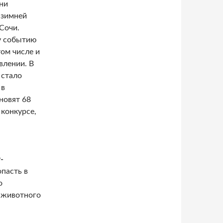
ни
 зимней
Сочи.
у событию
том числе и
влении. В
 стало
 в
новят 68
конкурсе,
-
опасть в
о
 животного
красит современное искусство