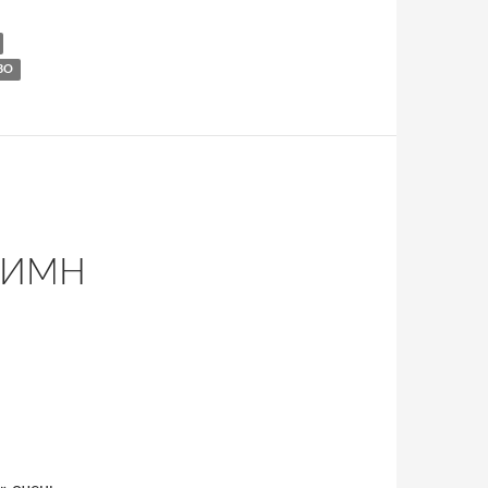
ВО
ГИМН