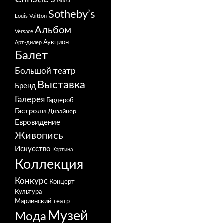
Gucci
Sotheby’s
Louis Vuitton
Альбом
Versace
Аукцион
Арт-дилер
Балет
Большой театр
Выставка
Бренд
Галерея
Гардероб
Гастроли
Дизайнер
Евровидение
Живопись
Искусство
Картина
Коллекция
Конкурс
Концерт
Культура
Мариинский театр
Музей
Мода