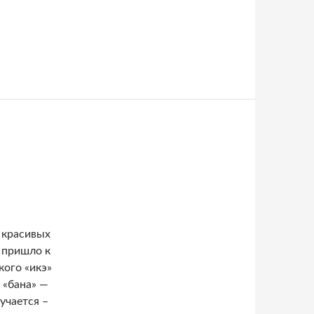
я» представит гимн российского болельщика
 красивых
 пришло к
кого «икэ»
 «бана» —
лучается –