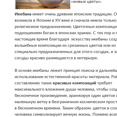
«живые цветы».
Икебана
имеет очень древние японские традиции. 
возникла в Японии в XV веке и сначала имела только
религиозное предназначение. Цветочные композиц
подношением богам в японских храмах. С тех пор и 
настоящее время благодаря искусству икебаны соз
волшебные композиции из срезанных цветов или из 
специально предназначенных для этого сосудах, и з
сосуды красиво размещаются в интерьере.
В основе икебаны лежит принцип поиска и дальней
использование естественной красоты материала. Ра
составлению таких
красивых композиций
требует
максимального вложения души человека, чтобы соз
бесконечное произведение, аранжируя один цветок 
маленькую ветку в безграничном космическом прост
в бесконечном времени. Таким образом, цветок в со
человека символизирует вечную жизнь. Помимо все