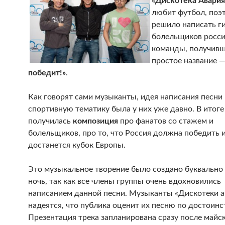
«Дискотека Авария
любит футбол, поэ
решило написать г
болельщиков росс
команды, получив
простое название 
победит!»
.
Как говорят сами музыканты, идея написания песни 
спортивную тематику была у них уже давно. В итоге
получилась
композиция
про фанатов со стажем и
болельщиков, про то, что Россия должна победить 
достанется кубок Европы.
Это музыкальное творение было создано буквально 
ночь, так как все члены группы очень вдохновились
написанием данной песни. Музыканты «Дискотеки а
надеятся, что публика оценит их песню по достоинс
Презентация трека запланирована сразу после майс