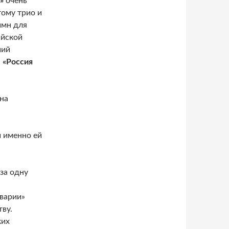
»
очень
тому трио и
имн для
ийской
ший
—
«Россия
на
и именно ей
за одну
варии»
тву.
ких