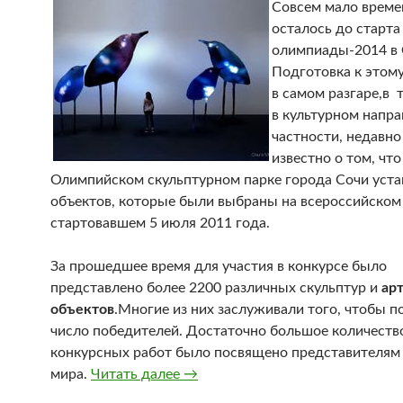
Совсем мало време
осталось до старта
олимпиады-2014 в 
Подготовка к этом
в самом разгаре,в 
в культурном напра
частности, недавно
известно о том, что
Олимпийском скульптурном парке города Сочи уста
объектов, которые были выбраны на всероссийском 
стартовавшем 5 июля 2011 года.
За прошедшее время для участия в конкурсе было
представлено более 2200 различных скульптур и
арт
объектов
.Многие из них заслуживали того, чтобы п
число победителей. Достаточно большое количеств
конкурсных работ было посвящено представителям
мира.
Читать далее
Сочинский скульптурный парк у
→