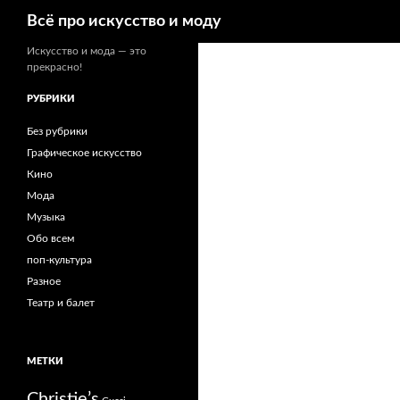
Поиск
Всё про искусство и моду
Искусство и мода — это
прекрасно!
РУБРИКИ
Без рубрики
Графическое искусство
Кино
Мода
Музыка
Обо всем
поп-культура
Разное
Театр и балет
МЕТКИ
Christie’s