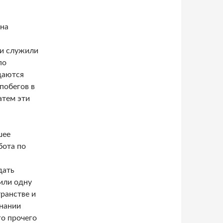
Она
ии служили
по
даются
побегов в
атем эти
шее
бота по
дать
или одну
ранстве и
знании
го прочего