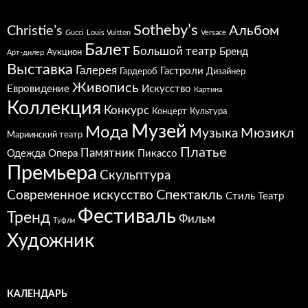
Sotheby’s
Christie’s
Альбом
Gucci
Louis Vuitton
Versace
Балет
Большой театр
Бренд
Аукцион
Арт-дилер
Выставка
Галерея
Гастроли
Гардероб
Дизайнер
Живопись
Евровидение
Искусство
Картина
Коллекция
Конкурс
Концерт
Культура
Музей
Мода
Мюзикл
Музыка
Мариинский театр
Платье
Памятник
Одежда
Опера
Пикассо
Премьера
Скульптура
Спектакль
Современное искусство
Стиль
Театр
Фестиваль
Тренд
Фильм
Туфли
Художник
КАЛЕНДАРЬ